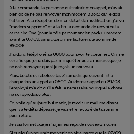
A la commande, la personne qui traitait mon appel, m’avait
bien dit de ne pas renvoyer mon modem BBox3 car je dois
l’utiliser. A la réception de mon détail de modification, j’ai vu
“modem supprimé” et à la fin, la demande de renvoi de la
carte sim One (pour la télé partout ancien pack) + modem
avant le 07/09, sans quoi on me facturera la somme de
99,00€..
J’ai donc téléphoné au 0800 pour avoir le coeur net. On me
certifie que je ne dois pas m’inquiéter outre mesure, que je
ne dois renvoyer que si je reçois un nouveau.
Mais, belote et rebelote les 2 samedis qui suivent. Et à
chaque fois un appel au 0800. Au dernier appel du 29/08,
l’employé m’a dit qu’il a fait le nécessaire pour que la chose
ne se reproduise plus.
Or, voilà qu’ aujourd’hui matin, je reçois un mail me disant
que, vu le délai dépassé, je vais être facturé de la somme
pour retard.
Je suis formel que je n’ai jamais reçu de nouveau modem.
Si quelqu’un pourrait me venir en aide, parce que le 07/09,