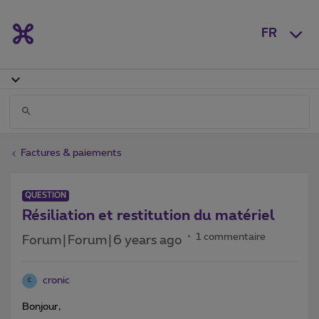
FR
Factures & paiements
QUESTION
Résiliation et restitution du matériel
1 commentaire
Forum|Forum|6 years ago
cronic
C
Bonjour,