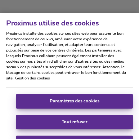
Proximus utilise des cookies
Proximus installe des cookies sur ses sites web pour assurer le bon
Conditions d'utilisation
Accessibility statement
fonctionnement de ceux-ci, améliorer votre expérience de
navigation, analyser l’utilisation, et adapter leurs contenus et
publicités sur base de vos centres d’intérêts. Les partenaires avec
lesquels Proximus collabore peuvent également installer des
cookies sur nos sites afin d’afficher sur d'autres sites ou des médias
sociaux des publicités susceptibles de vous intéresser. Attention, le
Tous droits réservés. ©
2026
Proximus
blocage de certains cookies peut entraver le bon fonctionnement du
site.
Gestion des cookies
Conditions générales, info consommateur
Liste des prix et tarifs
Accessibilité
Vie privée
Politique de gestion des cookies
Cookie manager
Coordonnées de l’entreprise
Paramètres des cookies
Ce site a été créé et est géré conformément au droit belge.
Boulevard du Roi Albert II 27 - B-1030 Bruxelles.
Tout refuser
Carrier & Wholesale Solutions