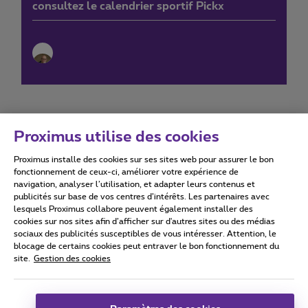
consultez le calendrier sportif Pickx
Proximus utilise des cookies
Proximus installe des cookies sur ses sites web pour assurer le bon
Conditions d'utilisation
Accessibility statement
fonctionnement de ceux-ci, améliorer votre expérience de
navigation, analyser l’utilisation, et adapter leurs contenus et
publicités sur base de vos centres d’intérêts. Les partenaires avec
lesquels Proximus collabore peuvent également installer des
cookies sur nos sites afin d’afficher sur d'autres sites ou des médias
sociaux des publicités susceptibles de vous intéresser. Attention, le
Tous droits réservés. ©
2026
Proximus
blocage de certains cookies peut entraver le bon fonctionnement du
site.
Gestion des cookies
Conditions générales, info consommateur
Liste des prix et tarifs
Accessibilité
Vie privée
Politique de gestion des cookies
Cookie manager
Coordonnées de l’entreprise