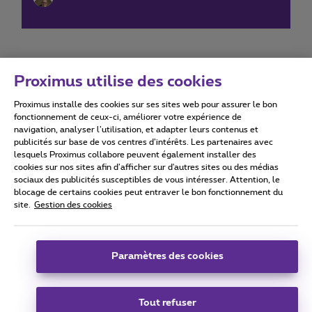
Proximus utilise des cookies
Proximus installe des cookies sur ses sites web pour assurer le bon
Conditions d'utilisation
Accessibility statement
fonctionnement de ceux-ci, améliorer votre expérience de
navigation, analyser l’utilisation, et adapter leurs contenus et
publicités sur base de vos centres d’intérêts. Les partenaires avec
lesquels Proximus collabore peuvent également installer des
cookies sur nos sites afin d’afficher sur d'autres sites ou des médias
sociaux des publicités susceptibles de vous intéresser. Attention, le
Tous droits réservés. ©
2026
Proximus
blocage de certains cookies peut entraver le bon fonctionnement du
site.
Gestion des cookies
Conditions générales, info consommateur
Liste des prix et tarifs
Accessibilité
Vie privée
Politique de gestion des cookies
Cookie manager
Coordonnées de l’entreprise
Paramètres des cookies
Ce site a été créé et est géré conformément au droit belge.
Boulevard du Roi Albert II 27 - B-1030 Bruxelles.
Tout refuser