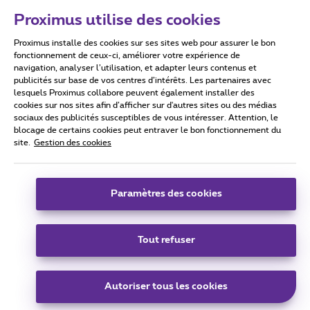
Proximus utilise des cookies
Proximus installe des cookies sur ses sites web pour assurer le bon
Conditions d'utilisation
Accessibility statement
fonctionnement de ceux-ci, améliorer votre expérience de
navigation, analyser l’utilisation, et adapter leurs contenus et
publicités sur base de vos centres d’intérêts. Les partenaires avec
lesquels Proximus collabore peuvent également installer des
cookies sur nos sites afin d’afficher sur d'autres sites ou des médias
sociaux des publicités susceptibles de vous intéresser. Attention, le
Tous droits réservés. ©
2026
Proximus
blocage de certains cookies peut entraver le bon fonctionnement du
site.
Gestion des cookies
Conditions générales, info consommateur
Liste des prix et tarifs
Accessibilité
Vie privée
Politique de gestion des cookies
Cookie manager
Coordonnées de l’entreprise
Paramètres des cookies
Ce site a été créé et est géré conformément au droit belge.
Boulevard du Roi Albert II 27 - B-1030 Bruxelles.
Tout refuser
Carrier & Wholesale Solutions
Autoriser tous les cookies
Proximus Group
|
Telindus
Jobs
|
Sitemap