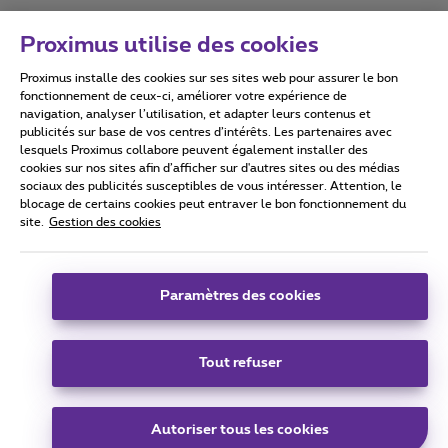
Proximus utilise des cookies
Proximus installe des cookies sur ses sites web pour assurer le bon
Conditions d'utilisation
Accessibility statement
fonctionnement de ceux-ci, améliorer votre expérience de
navigation, analyser l’utilisation, et adapter leurs contenus et
publicités sur base de vos centres d’intérêts. Les partenaires avec
lesquels Proximus collabore peuvent également installer des
cookies sur nos sites afin d’afficher sur d'autres sites ou des médias
sociaux des publicités susceptibles de vous intéresser. Attention, le
Tous droits réservés. ©
2026
Proximus
blocage de certains cookies peut entraver le bon fonctionnement du
site.
Gestion des cookies
Conditions générales, info consommateur
Liste des prix et tarifs
Accessibilité
Vie privée
Politique de gestion des cookies
Cookie manager
Coordonnées de l’entreprise
Paramètres des cookies
Ce site a été créé et est géré conformément au droit belge.
Boulevard du Roi Albert II 27 - B-1030 Bruxelles.
Tout refuser
Carrier & Wholesale Solutions
Autoriser tous les cookies
Proximus Group
|
Telindus