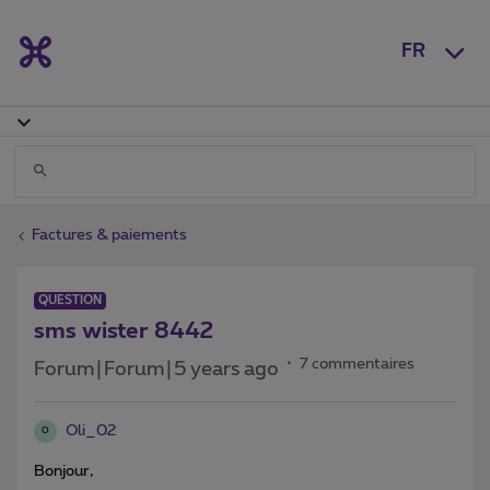
FR
Factures & paiements
QUESTION
sms wister 8442
7 commentaires
Forum|Forum|5 years ago
Oli_02
O
Bonjour,