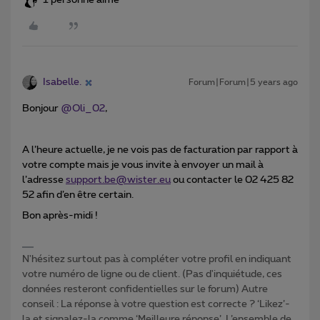
1 personne aime
Isabelle.
Forum|Forum|5 years ago
Bonjour
@Oli_02
,
A l’heure actuelle, je ne vois pas de facturation par rapport à
votre compte mais je vous invite à envoyer un mail à
l’adresse
support.be@wister.eu
ou contacter le 02 425 82
52 afin d’en être certain.
Bon après-midi !
N'hésitez surtout pas à compléter votre profil en indiquant
votre numéro de ligne ou de client. (Pas d'inquiétude, ces
données resteront confidentielles sur le forum) Autre
conseil : La réponse à votre question est correcte ? ‘Likez’-
la et signalez-la comme ‘Meilleure réponse’. L’ensemble de