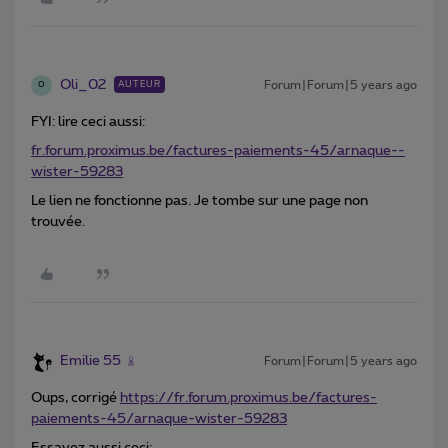
Oli_02
Forum|Forum|5 years ago
AUTEUR
O
FYI: lire ceci aussi:
fr.forum.proximus.be/factures-paiements-45/arnaque--
wister-59283
Le lien ne fonctionne pas. Je tombe sur une page non
trouvée.
Emilie 55
Forum|Forum|5 years ago
Oups, corrigé
https://fr.forum.proximus.be/factures-
paiements-45/arnaque-wister-59283
Essayez aussi ceci: