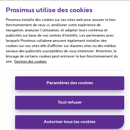
Proximus utilise des cookies
Proximus installe des cookies sur ses sites web pour assurer le bon
Conditions d'utilisation
Accessibility statement
fonctionnement de ceux-ci, améliorer votre expérience de
navigation, analyser l’utilisation, et adapter leurs contenus et
publicités sur base de vos centres d’intérêts. Les partenaires avec
lesquels Proximus collabore peuvent également installer des
cookies sur nos sites afin d’afficher sur d'autres sites ou des médias
sociaux des publicités susceptibles de vous intéresser. Attention, le
Tous droits réservés. ©
2026
Proximus
blocage de certains cookies peut entraver le bon fonctionnement du
site.
Gestion des cookies
Conditions générales, info consommateur
Liste des prix et tarifs
Accessibilité
Vie privée
Politique de gestion des cookies
Cookie manager
Coordonnées de l’entreprise
Paramètres des cookies
Ce site a été créé et est géré conformément au droit belge.
Boulevard du Roi Albert II 27 - B-1030 Bruxelles.
Tout refuser
Carrier & Wholesale Solutions
Autoriser tous les cookies
Proximus Group
|
Telindus
Jobs
|
Sitemap