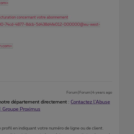
.com>
turation concernant votre abonnement
380-74cd-4877-8dcb-5d438d4fe012-000000@eu-west-
in.com>
Forum|Forum|4 years ago
notre département directement :
Contactez l'Abuse
 | Groupe Proximus
profil en indiquant votre numéro de ligne ou de client.