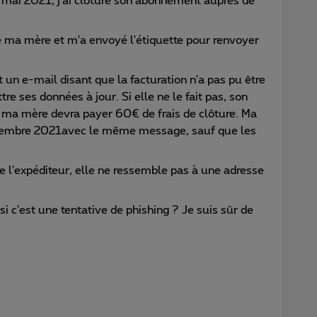
mai 2021, j'ai clôturé son abonnement auprès de
e ma mère et m'a envoyé l'étiquette pour renvoyer
n e-mail disant que la facturation n'a pas pu être
e ses données à jour. Si elle ne le fait pas, son
ma mère devra payer 60€ de frais de clôture. Ma
écembre 2021avec le même message, sauf que les
.
de l'expéditeur, elle ne ressemble pas à une adresse
i c'est une tentative de phishing ? Je suis sûr de