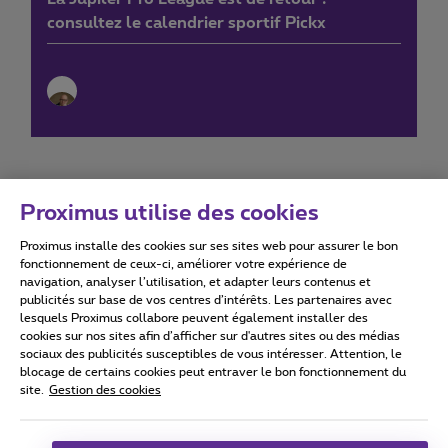
consultez le calendrier sportif Pickx
Proximus utilise des cookies
Proximus installe des cookies sur ses sites web pour assurer le bon
Conditions d'utilisation
Accessibility statement
fonctionnement de ceux-ci, améliorer votre expérience de
navigation, analyser l’utilisation, et adapter leurs contenus et
publicités sur base de vos centres d’intérêts. Les partenaires avec
lesquels Proximus collabore peuvent également installer des
cookies sur nos sites afin d’afficher sur d'autres sites ou des médias
sociaux des publicités susceptibles de vous intéresser. Attention, le
Tous droits réservés. ©
2026
Proximus
blocage de certains cookies peut entraver le bon fonctionnement du
site.
Gestion des cookies
Conditions générales, info consommateur
Liste des prix et tarifs
Accessibilité
Vie privée
Politique de gestion des cookies
Cookie manager