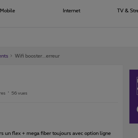
Mobile
Internet
TV & Str
ents
Wifi booster...erreur
res
56 vues
rs un flex + mega fiber toujours avec option ligne