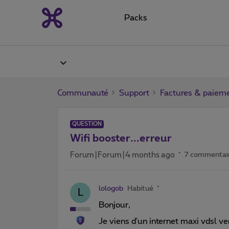
Packs
Communauté
Support
Factures & paiem
QUESTION
Wifi booster...erreur
Forum|Forum|4 months ago
7 commentai
lologob
Habitué
L
Bonjour,
Je viens d'un internet maxi vdsl ve