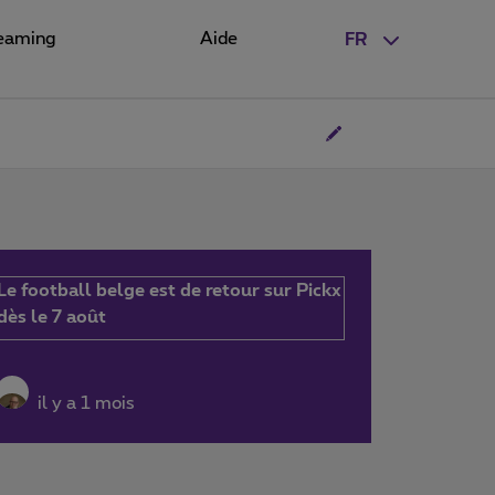
eaming
Aide
FR
Le football belge est de retour sur Pickx
dès le 7 août
il y a 1 mois