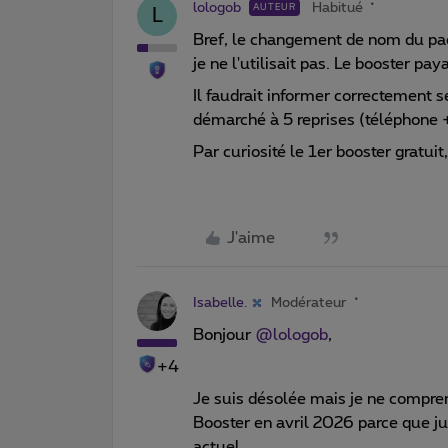
lologob
Habitué
AUTEUR
L
Bref, le changement de nom du pac
je ne l'utilisait pas. Le booster p
Il faudrait informer correctement s
démarché à 5 reprises (téléphone +
Par curiosité le 1er booster gratuit
J'aime
Isabelle.
Modérateur
Bonjour ​
@lologob
,
+4
Je suis désolée mais je ne compren
Booster en avril 2026 parce que ju
actuel.