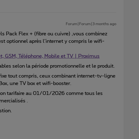
Forum|Forum|3 months ago
s Pack Flex + (fibre ou cuivre) ,vous combinez
est optionnel après l’internet y compris le wifi-
t, GSM, Téléphone, Mobile et TV | Proximus
bles selon la période promotionnelle et le produit.
fixe tout compris, ceux combinant internet-tv-ligne
 Box, une TV box et wifi-booster.
tion tarifaire au 01/01/2026 comme tous les
ercialisés .
stion.