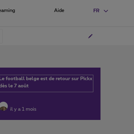
eaming
Aide
FR
Le football belge est de retour sur Pickx
dès le 7 août
il y a 1 mois