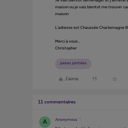
Je vais bientot déménager et j'aimerai 
maison ou je vais bientot me trouver c
maison
L'adresse est Chaussée Charlemagne 86
Merci à vous ,
Christopher
paires jointées
J'aime
11 commentaires
Anonymous
A