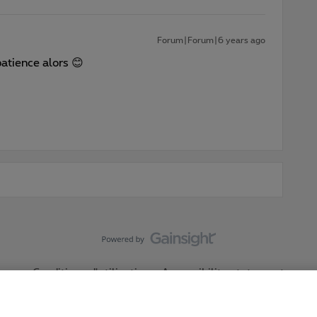
Forum|Forum|6 years ago
patience alors 😊
Conditions d'utilisation
Accessibility statement