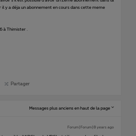
savoir s'il est possible d'avoir un 2ème abonnement dans la
ar il y a déja un abonnement en cours dans cette meme
 à Thimister .
Partager
Messages plus anciens en haut de la page
Forum|Forum|8 years ago