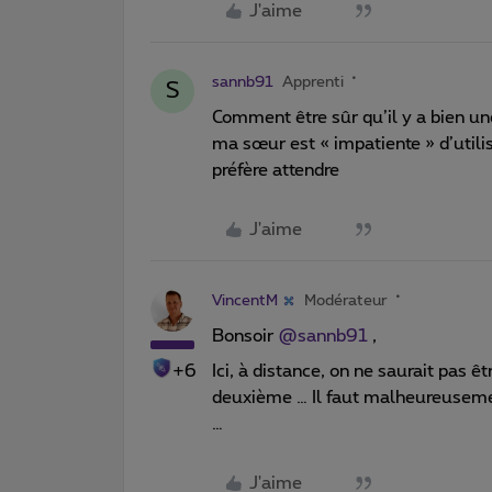
J'aime
sannb91
Apprenti
S
Comment être sûr qu’il y a bien u
ma sœur est « impatiente » d’utilis
préfère attendre
J'aime
VincentM
Modérateur
Bonsoir
@sannb91
,
+6
Ici, à distance, on ne saurait pas ê
deuxième … Il faut malheureusement
…
J'aime