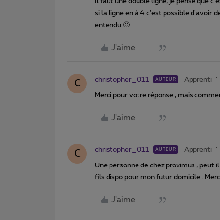
Il faut une double ligne, je pense que c'
si la ligne en à 4 c'est possible d'avoi
entendu 🙂
J'aime
christopher_011
Apprenti
AUTEUR
C
Merci pour votre réponse , mais comment 
J'aime
christopher_011
Apprenti
AUTEUR
C
Une personne de chez proximus , peut il m
fils dispo pour mon futur domicile . Merc
J'aime