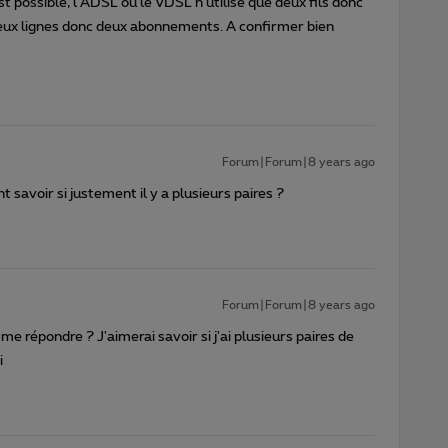
est possible, l'ADSL ou le VDSL n'utilise que deux fils donc
r deux lignes donc deux abonnements. A confirmer bien
Forum|Forum|8 years ago
savoir si justement il y a plusieurs paires ?
Forum|Forum|8 years ago
e répondre ? J'aimerai savoir si j'ai plusieurs paires de
i