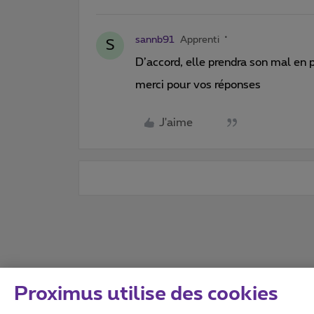
sannb91
Apprenti
S
D’accord, elle prendra son mal en 
merci pour vos réponses
J'aime
Proximus utilise des cookies