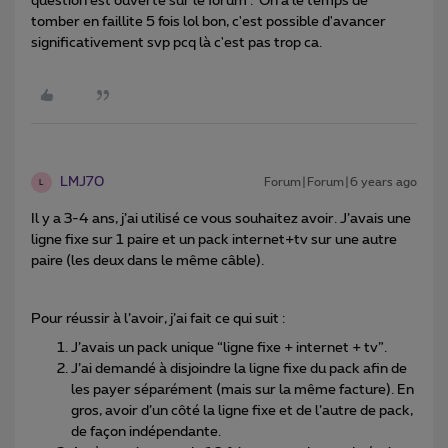
question est ouverte sur le forum . On a le temps de
tomber en faillite 5 fois lol bon, c'est possible d'avancer
significativement svp pcq là c'est pas trop ca.
LMJ70
Forum|Forum|6 years ago
L
Il y a 3-4 ans, j’ai utilisé ce vous souhaitez avoir. J’avais une
ligne fixe sur 1 paire et un pack internet+tv sur une autre
paire (les deux dans le même câble).
Pour réussir à l’avoir, j’ai fait ce qui suit :
J’avais un pack unique “ligne fixe + internet + tv”.
J’ai demandé à disjoindre la ligne fixe du pack afin de
les payer séparément (mais sur la même facture). En
gros, avoir d’un côté la ligne fixe et de l’autre de pack,
de façon indépendante.