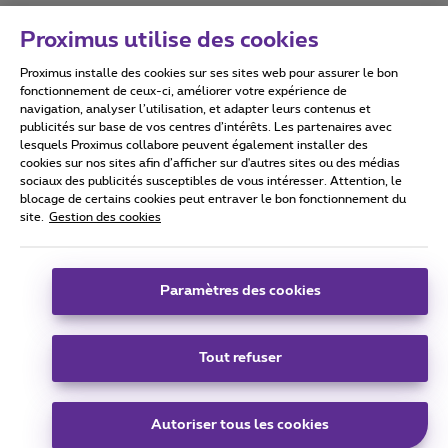
Proximus utilise des cookies
Proximus installe des cookies sur ses sites web pour assurer le bon
Conditions d'utilisation
Accessibility statement
fonctionnement de ceux-ci, améliorer votre expérience de
navigation, analyser l’utilisation, et adapter leurs contenus et
publicités sur base de vos centres d’intérêts. Les partenaires avec
lesquels Proximus collabore peuvent également installer des
cookies sur nos sites afin d’afficher sur d'autres sites ou des médias
sociaux des publicités susceptibles de vous intéresser. Attention, le
Tous droits réservés. ©
2026
Proximus
blocage de certains cookies peut entraver le bon fonctionnement du
site.
Gestion des cookies
Conditions générales, info consommateur
Liste des prix et tarifs
Accessibilité
Vie privée
Politique de gestion des cookies
Cookie manager
Coordonnées de l’entreprise
Paramètres des cookies
Ce site a été créé et est géré conformément au droit belge.
Boulevard du Roi Albert II 27 - B-1030 Bruxelles.
Tout refuser
Carrier & Wholesale Solutions
Autoriser tous les cookies
Proximus Group
|
Telindus