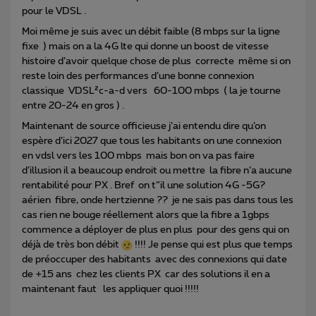
pour le VDSL .
Moi même je suis avec un débit faible (8 mbps sur la ligne
fixe ) mais on a la 4G lte qui donne un boost de vitesse
histoire d’avoir quelque chose de plus correcte même si on
reste loin des performances d’une bonne connexion
classique VDSL²c-a-d vers 60-100 mbps ( la je tourne
entre 20-24 en gros ) .
Maintenant de source officieuse j’ai entendu dire qu’on
espère d’ici 2027 que tous les habitants on une connexion
en vdsl vers les 100 mbps mais bon on va pas faire
d’illusion il a beaucoup endroit ou mettre la fibre n’a aucune
rentabilité pour PX . Bref on t”il une solution 4G -5G?
aérien fibre, onde hertzienne ?? je ne sais pas dans tous les
cas rien ne bouge réellement alors que la fibre a 1gbps
commence a déployer de plus en plus pour des gens qui on
déjà de très bon débit
!!!! Je pense qui est plus que temps
de préoccuper des habitants avec des connexions qui date
de +15 ans chez les clients PX car des solutions il en a
maintenant faut les appliquer quoi !!!!!