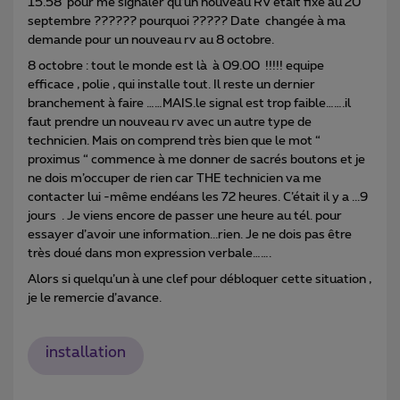
15.58 pour me signaler qu’un nouveau RV était fixé au 20
septembre ?????? pourquoi ????? Date changée à ma
demande pour un nouveau rv au 8 octobre.
8 octobre : tout le monde est là à 09.00 !!!!! equipe
efficace , polie , qui installe tout. Il reste un dernier
branchement à faire ……MAIS.le signal est trop faible…….il
faut prendre un nouveau rv avec un autre type de
technicien. Mais on comprend très bien que le mot “
proximus “ commence à me donner de sacrés boutons et je
ne dois m’occuper de rien car THE technicien va me
contacter lui -même endéans les 72 heures. C’était il y a ...9
jours . Je viens encore de passer une heure au tél. pour
essayer d’avoir une information...rien. Je ne dois pas être
très doué dans mon expression verbale…….
Alors si quelqu’un à une clef pour débloquer cette situation ,
je le remercie d’avance.
installation