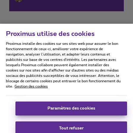
Proximus utilise des cookies
Proximus installe des cookies sur ses sites web pour assurer le bon
Conditions d'utilisation
Accessibility statement
fonctionnement de ceux-ci, améliorer votre expérience de
navigation, analyser l’utilisation, et adapter leurs contenus et
publicités sur base de vos centres d’intérêts. Les partenaires avec
lesquels Proximus collabore peuvent également installer des
cookies sur nos sites afin d’afficher sur d'autres sites ou des médias
sociaux des publicités susceptibles de vous intéresser. Attention, le
Tous droits réservés. ©
2026
Proximus
blocage de certains cookies peut entraver le bon fonctionnement du
site.
Gestion des cookies
Conditions générales, info consommateur
Liste des prix et tarifs
Accessibilité
Vie privée
Politique de gestion des cookies
Cookie manager
Coordonnées de l’entreprise
Paramètres des cookies
Ce site a été créé et est géré conformément au droit belge.
Boulevard du Roi Albert II 27 - B-1030 Bruxelles.
Tout refuser