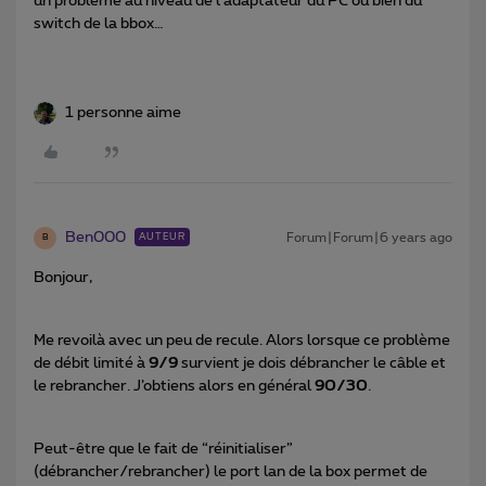
un problème au niveau de l’adaptateur du PC ou bien du
switch de la bbox…
1 personne aime
Ben000
Forum|Forum|6 years ago
AUTEUR
B
Bonjour,
Me revoilà avec un peu de recule. Alors lorsque ce problème
de débit limité à
9/9
survient je dois débrancher le câble et
le rebrancher. J’obtiens alors en général
90/
30
.
Peut-être que le fait de “réinitialiser”
(débrancher/rebrancher) le port lan de la box permet de