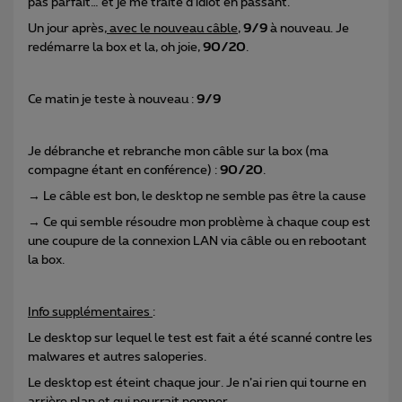
pas parfait… et je me traite d’idiot en passant.
Un jour après,
avec le nouveau câble
,
9/9
à nouveau. Je
redémarre la box et la, oh joie,
90/20
.
Ce matin je teste à nouveau :
9/9
Je débranche et rebranche mon câble sur la box (ma
compagne étant en conférence) :
90/20
.
→ Le câble est bon, le desktop ne semble pas être la cause
→ Ce qui semble résoudre mon problème à chaque coup est
une coupure de la connexion LAN via câble ou en rebootant
la box.
Info supplémentaires
:
Le desktop sur lequel le test est fait a été scanné contre les
malwares et autres saloperies.
Le desktop est éteint chaque jour. Je n’ai rien qui tourne en
arrière plan et qui pourrait pomper.