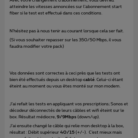
Avec votre changement d’abonnement, vous devriez
atteindre les vitesses annoncées sur l’abonnement start
fiber si le test est effectué dans ces conditions.
N’hésitez pas à nous tenir au courant lorsque cela ser fait.
(Si vous souhaiter repasser sur les 350/50 Mbps, il vous
faudra modifier votre pack)
Vos données sont correctes à ceci près que les tests ont
bien été effectués depuis un desktop
cablé
. Celui-ci étant
éteint au moment ou vous êtes monté sur mon modem.
J’ai refait les tests en appliquant vos prescriptions; Sonos et
décodeur déconnectés de leurs câbles et wifi éteint sur le
box. Résultat médiocre,
9/9Mbps
(down/up).
J’ai ensuite changé le câble qui relie mon desktop à la box,
résultat : Débit supérieur
40/15
(+/-). C’est mieux mais