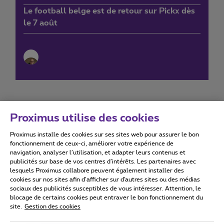
Le football belge est de retour sur Pickx dès
le 7 août
Proximus utilise des cookies
Proximus installe des cookies sur ses sites web pour assurer le bon
Conditions d'utilisation
Accessibility statement
fonctionnement de ceux-ci, améliorer votre expérience de
navigation, analyser l’utilisation, et adapter leurs contenus et
publicités sur base de vos centres d’intérêts. Les partenaires avec
lesquels Proximus collabore peuvent également installer des
cookies sur nos sites afin d’afficher sur d'autres sites ou des médias
sociaux des publicités susceptibles de vous intéresser. Attention, le
Tous droits réservés. ©
2026
Proximus
blocage de certains cookies peut entraver le bon fonctionnement du
site.
Gestion des cookies
Conditions générales, info consommateur
Liste des prix et tarifs
Accessibilité
Vie privée