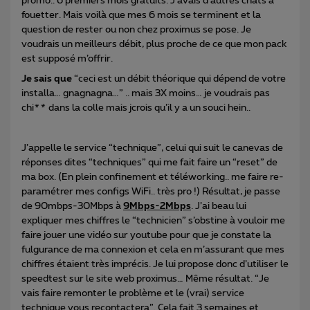
promo.. 6 premiers mois gratuits. J’avais d’autres chats à
fouetter. Mais voilà que mes 6 mois se terminent et la
question de rester ou non chez proximus se pose. Je
voudrais un meilleurs débit, plus proche de ce que mon pack
est supposé m’offrir.
Je sais que
“ceci est un débit théorique qui dépend de votre
installa… gnagnagna…” .. mais 3X moins… je voudrais pas
chi** dans la colle mais jcrois qu’il y a un souci hein..
J’appelle le service “technique”, celui qui suit le canevas de
réponses dites “techniques” qui me fait faire un “reset” de
ma box. (En plein confinement et téléworking.. me faire re-
paramétrer mes configs WiFi.. très pro !) Résultat, je passe
de 90mbps-30Mbps à
9Mbps-2Mbps
. J’ai beau lui
expliquer mes chiffres le “technicien” s’obstine à vouloir me
faire jouer une vidéo sur youtube pour que je constate la
fulgurance de ma connexion et cela en m’assurant que mes
chiffres étaient très imprécis. Je lui propose donc d’utiliser le
speedtest sur le site web proximus… Même résultat. “Je
vais faire remonter le problème et le (vrai) service
technique vous recontactera”. Cela fait 3 semaines et