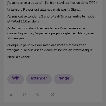
j’ai acheté ce truc lundi - j’ai bien suivi les instructions (???)
la lumiere Power est allumée mais pas la Signal
j’ai mis cet extender a 3 endroits différents entre le modem
et l’iPad à 10 m de la
j’ai la mention du wifi extender sur l’ipad mais ça ne
connecte pas - si, j’ai juste la page google p.ex. Mais ça ne
s’ouvre pas.
quelqu’un peut m’aider avec des mots simples et en
français ? Je suis assez vieille et inculte en informatique ,,,
Merci d’avance
Wifi
extender
range