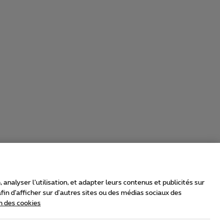
nalyser l’utilisation, et adapter leurs contenus et publicités sur
in d’afficher sur d'autres sites ou des médias sociaux des
n des cookies