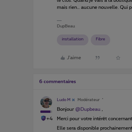
le clos. Quand je vais à la boutiq
mais rien… aucune nouvelle. Qui p
DupBeau
installation
Fibre
J'aime
6 commentaires
Ludo M
Modérateur
Bonjour ​
@Dupbeau
,
+4
Merci pour votre intérêt concernant 
Elle sera disponible prochainemen