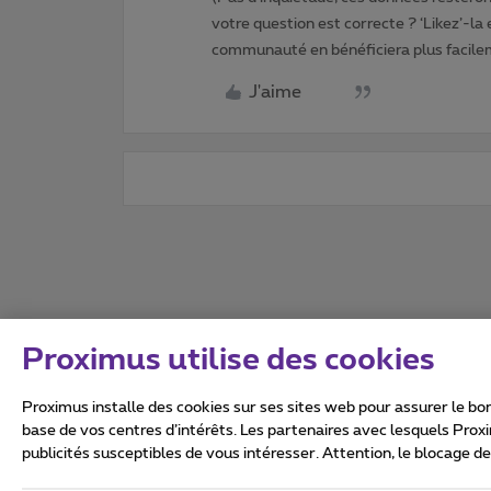
votre question est correcte ? ‘Likez’-la
communauté en bénéficiera plus facile
J'aime
Proximus utilise des cookies
Proximus installe des cookies sur ses sites web pour assurer le bon
base de vos centres d’intérêts. Les partenaires avec lesquels Prox
publicités susceptibles de vous intéresser. Attention, le blocage d
Tous droits réservés. ©
2026
Conditions générales, info 