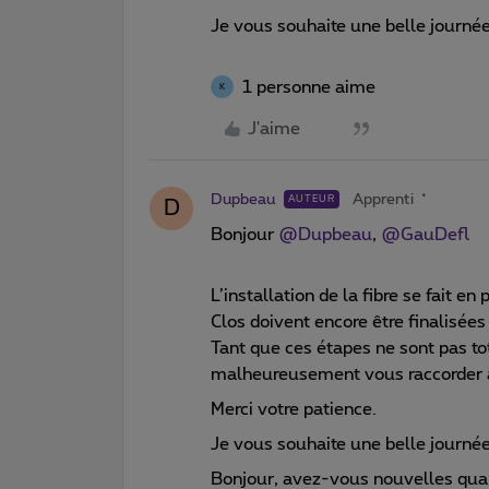
Je vous souhaite une belle journé
1 personne aime
K
J'aime
Dupbeau
Apprenti
AUTEUR
D
Bonjour ​
@Dupbeau
, ​
@GauDefl
L’installation de la fibre se fait e
Clos doivent encore être finalisée
Tant que ces étapes ne sont pas t
malheureusement vous raccorder à 
Merci votre patience.
Je vous souhaite une belle journé
Bonjour, avez-vous nouvelles qua