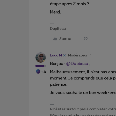
étape après 2 mois ?
Merci.
DupBeau
J'aime
Ludo M
Modérateur
Bonjour ​
@Dupbeau
,
+4
Malheureusement, il n’est pas encor
moment. Je comprends que cela pui
patience.
Je vous souhaite un bon week-end
N'hésitez surtout pas à compléter votre 
(Pas d'inquiétude, ces données resteront