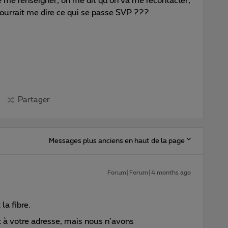
ue me renseigner, on me dit qu’on va me recontacter,
ourrait me dire ce qui se passe SVP ???
Partager
Messages plus anciens en haut de la page
Forum|Forum|4 months ago
la fibre.
t à votre adresse, mais nous n’avons