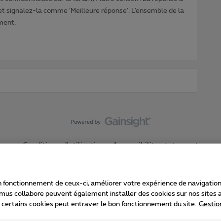
 et signalez-la comme ‘Meilleure réponse’. L’ensemble de la
ment.
Conditions d'utilisation
Accessibility statement
 fonctionnement de ceux-ci, améliorer votre expérience de navigation, a
imus collabore peuvent également installer des cookies sur nos sites af
e certains cookies peut entraver le bon fonctionnement du site.
Gestio
Proximus
consommateur
Liste des prix et tarifs
Accessibilité