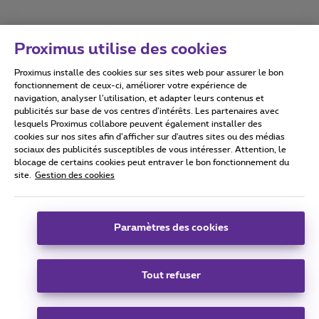
Proximus utilise des cookies
Proximus installe des cookies sur ses sites web pour assurer le bon
Conditions d'utilisation
Accessibility statement
fonctionnement de ceux-ci, améliorer votre expérience de
navigation, analyser l’utilisation, et adapter leurs contenus et
publicités sur base de vos centres d’intérêts. Les partenaires avec
lesquels Proximus collabore peuvent également installer des
cookies sur nos sites afin d’afficher sur d'autres sites ou des médias
sociaux des publicités susceptibles de vous intéresser. Attention, le
Tous droits réservés. ©
2026
Proximus
blocage de certains cookies peut entraver le bon fonctionnement du
site.
Gestion des cookies
Conditions générales, info consommateur
Liste des prix et tarifs
Accessibilité
Vie privée
Politique de gestion des cookies
Cookie manager
Coordonnées de l’entreprise
Paramètres des cookies
Ce site a été créé et est géré conformément au droit belge.
Boulevard du Roi Albert II 27 - B-1030 Bruxelles.
Tout refuser
Carrier & Wholesale Solutions