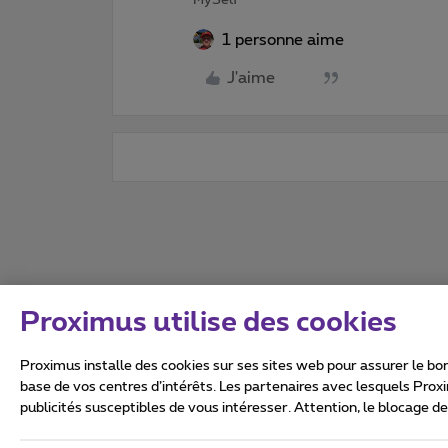
1 personne aime
J'aime
Proximus utilise des cookies
Proximus installe des cookies sur ses sites web pour assurer le bon
base de vos centres d’intérêts. Les partenaires avec lesquels Prox
publicités susceptibles de vous intéresser. Attention, le blocage d
Tous droits réservés. ©
2026
Conditions générales, info 