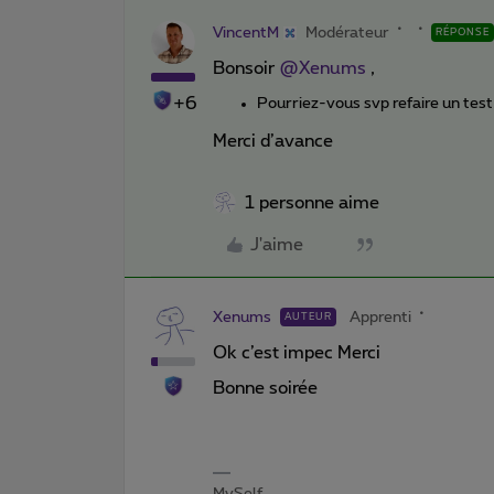
VincentM
Modérateur
RÉPONSE
Bonsoir ​
@Xenums
,
+6
Pourriez-vous svp refaire un test
Merci d’avance
1 personne aime
J'aime
Xenums
Apprenti
AUTEUR
Ok c’est impec Merci
Bonne soirée
MySelf