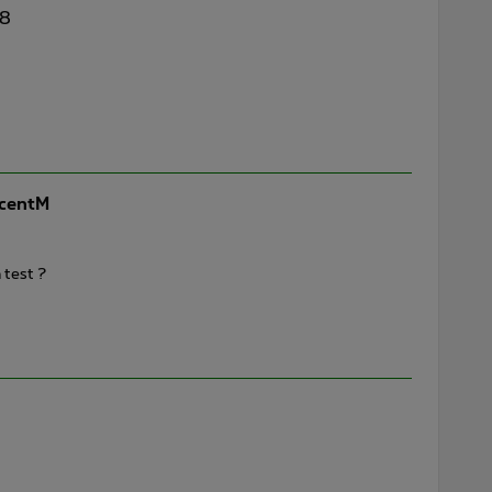
08
centM
 test ?