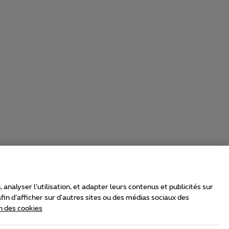
nalyser l’utilisation, et adapter leurs contenus et publicités sur
in d’afficher sur d'autres sites ou des médias sociaux des
n des cookies