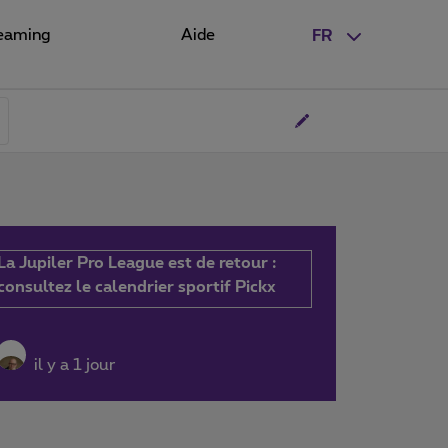
eaming
Aide
FR
La Jupiler Pro League est de retour :
consultez le calendrier sportif Pickx
il y a 1 jour