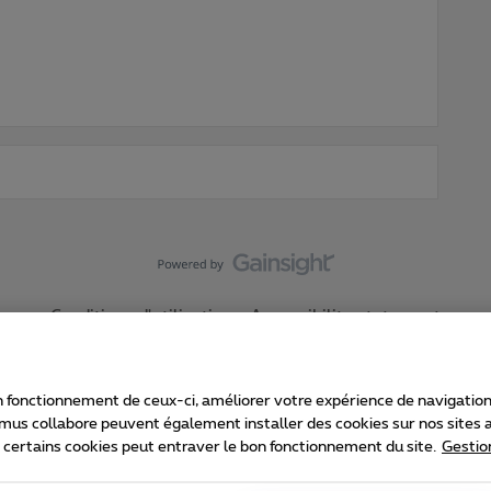
Conditions d'utilisation
Accessibility statement
 fonctionnement de ceux-ci, améliorer votre expérience de navigation, a
imus collabore peuvent également installer des cookies sur nos sites af
e certains cookies peut entraver le bon fonctionnement du site.
Gestio
Proximus
consommateur
Liste des prix et tarifs
Accessibilité