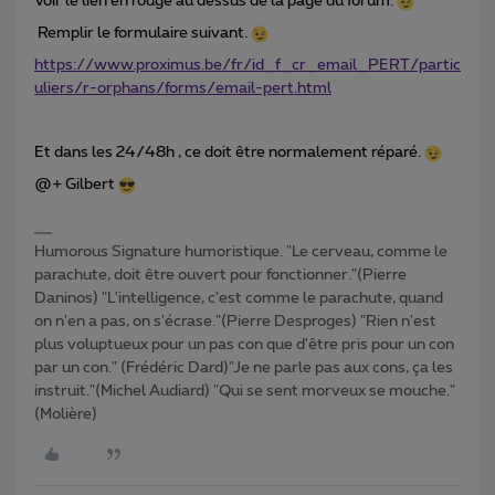
Voir le lien en rouge au dessus de la page du forum.
Remplir le formulaire suivant.
https://www.proximus.be/fr/id_f_cr_email_PERT/partic
uliers/r-orphans/forms/email-pert.html
Et dans les 24/48h , ce doit être normalement réparé.
@+ Gilbert
Humorous Signature humoristique. "Le cerveau, comme le
parachute, doit être ouvert pour fonctionner."(Pierre
Daninos) "L'intelligence, c'est comme le parachute, quand
on n'en a pas, on s'écrase."(Pierre Desproges) "Rien n'est
plus voluptueux pour un pas con que d'être pris pour un con
par un con." (Frédéric Dard)"Je ne parle pas aux cons, ça les
instruit."(Michel Audiard) "Qui se sent morveux se mouche."
(Molière)