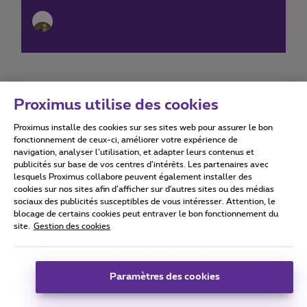
Proximus utilise des cookies
Proximus installe des cookies sur ses sites web pour assurer le bon
Conditions d'utilisation
Accessibility statement
fonctionnement de ceux-ci, améliorer votre expérience de
navigation, analyser l’utilisation, et adapter leurs contenus et
publicités sur base de vos centres d’intérêts. Les partenaires avec
lesquels Proximus collabore peuvent également installer des
cookies sur nos sites afin d’afficher sur d'autres sites ou des médias
sociaux des publicités susceptibles de vous intéresser. Attention, le
Tous droits réservés. ©
2026
Proximus
blocage de certains cookies peut entraver le bon fonctionnement du
site.
Gestion des cookies
Conditions générales, info consommateur
Liste des prix et tarifs
Accessibilité
Vie privée
Politique de gestion des cookies
Cookie manager
Coordonnées de l’entreprise
Paramètres des cookies
Ce site a été créé et est géré conformément au droit belge.
Boulevard du Roi Albert II 27 - B-1030 Bruxelles.