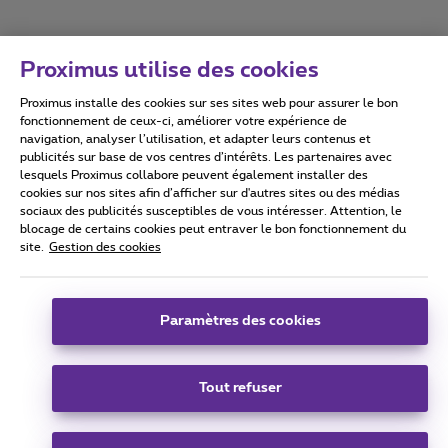
Proximus utilise des cookies
Proximus installe des cookies sur ses sites web pour assurer le bon
Conditions d'utilisation
Accessibility statement
fonctionnement de ceux-ci, améliorer votre expérience de
navigation, analyser l’utilisation, et adapter leurs contenus et
publicités sur base de vos centres d’intérêts. Les partenaires avec
lesquels Proximus collabore peuvent également installer des
cookies sur nos sites afin d’afficher sur d'autres sites ou des médias
sociaux des publicités susceptibles de vous intéresser. Attention, le
Tous droits réservés. ©
2026
Proximus
blocage de certains cookies peut entraver le bon fonctionnement du
site.
Gestion des cookies
Conditions générales, info consommateur
Liste des prix et tarifs
Accessibilité
Vie privée
Politique de gestion des cookies
Cookie manager
Coordonnées de l’entreprise
Paramètres des cookies
Ce site a été créé et est géré conformément au droit belge.
Boulevard du Roi Albert II 27 - B-1030 Bruxelles.
Tout refuser
Carrier & Wholesale Solutions