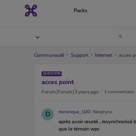
Packs
Communauté
Support
Internet
acces p
QUESTION
acces point
Forum|Forum|3 years ago
1 commentaire
dominique_020
Néophyte
D
après avoir reseté , resynchronisé b
que le témoin wps