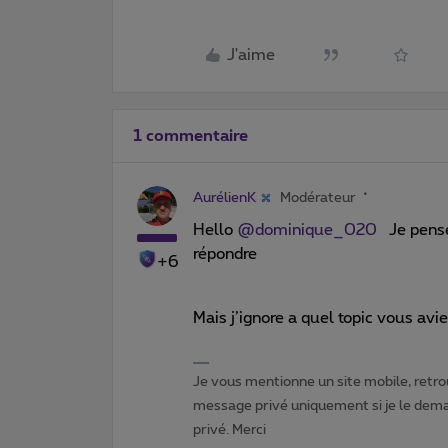
J'aime
1 commentaire
AurélienK
Modérateur
Hello
@dominique_020
Je pense 
répondre
+6
Mais j’ignore a quel topic vous avi
Je vous mentionne un site mobile, retrou
message privé uniquement si je le dema
privé. Merci