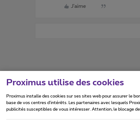
J'aime
Proximus utilise des cookies
Proximus installe des cookies sur ses sites web pour assurer le bon
base de vos centres d’intérêts. Les partenaires avec lesquels Prox
publicités susceptibles de vous intéresser. Attention, le blocage d
Tous droits réservés. ©
2026
Conditions générales, info 
Vie privée
Politique de ge
Ce site a été créé et est gér
Boulevard du Roi Albert II 27