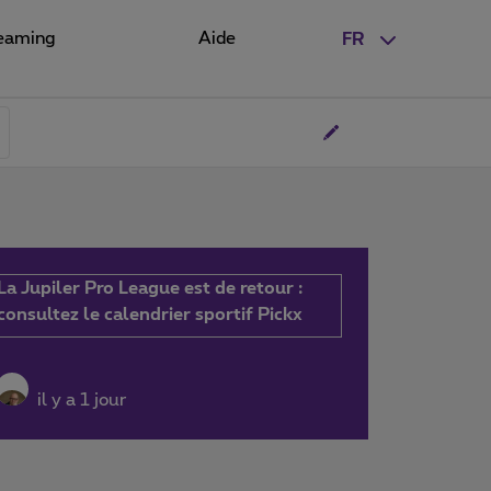
eaming
Aide
FR
La Jupiler Pro League est de retour :
consultez le calendrier sportif Pickx
il y a 1 jour