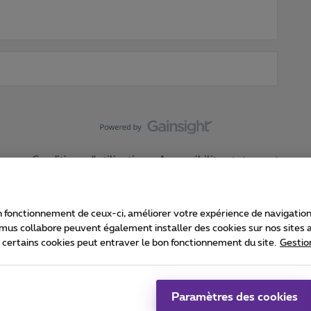
Conditions d'utilisation
Accessibility statement
 fonctionnement de ceux-ci, améliorer votre expérience de navigation, a
imus collabore peuvent également installer des cookies sur nos sites af
e certains cookies peut entraver le bon fonctionnement du site.
Gestio
Proximus
consommateur
Liste des prix et tarifs
Accessibilité
stion des cookies
Cookie manager
Coordonnées de l’entreprise
Ca
é conformément au droit belge.
Pr
Paramètres des cookies
 - B-1030 Bruxelles.
Jo