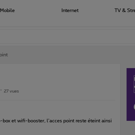
Mobile
Internet
TV & Str
oint
27 vues
-box et wifi-booster, l’acces point reste éteint ainsi