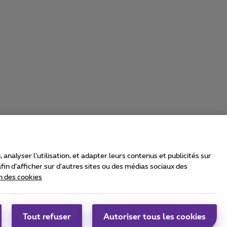
nalyser l’utilisation, et adapter leurs contenus et publicités sur
in d’afficher sur d'autres sites ou des médias sociaux des
n des cookies
rrier & Wholesale Solutions
oximus Group
|
Telindus
Tout refuser
Autoriser tous les cookies
bs
|
Sitemap