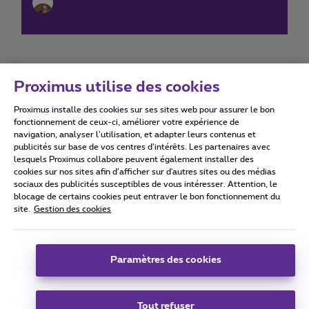
Proximus utilise des cookies
Proximus installe des cookies sur ses sites web pour assurer le bon
Conditions d'utilisation
Accessibility statement
fonctionnement de ceux-ci, améliorer votre expérience de
navigation, analyser l’utilisation, et adapter leurs contenus et
publicités sur base de vos centres d’intérêts. Les partenaires avec
lesquels Proximus collabore peuvent également installer des
cookies sur nos sites afin d’afficher sur d'autres sites ou des médias
sociaux des publicités susceptibles de vous intéresser. Attention, le
Tous droits réservés. ©
2026
Proximus
blocage de certains cookies peut entraver le bon fonctionnement du
site.
Gestion des cookies
Conditions générales, info consommateur
Liste des prix et tarifs
Accessibilité
Vie privée
Politique de gestion des cookies
Cookie manager
Coordonnées de l’entreprise
Paramètres des cookies
Ce site a été créé et est géré conformément au droit belge.
Boulevard du Roi Albert II 27 - B-1030 Bruxelles.
Tout refuser