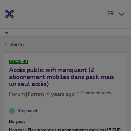
FR
Internet
RÉPONDU
Accès public wifi manquant (2
abonnement mobiles dans pack mais
un seul accès)
2 commentaires
Forum|Forum|4 years ago
StephaneL
S
Bonjour,
Mon pack Flex reprend deux abonnements mobiles (15 EUR