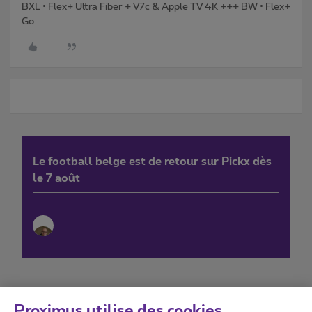
BXL • Flex+ Ultra Fiber + V7c & Apple TV 4K +++ BW • Flex+
Go
Le football belge est de retour sur Pickx dès
le 7 août
Proximus utilise des cookies