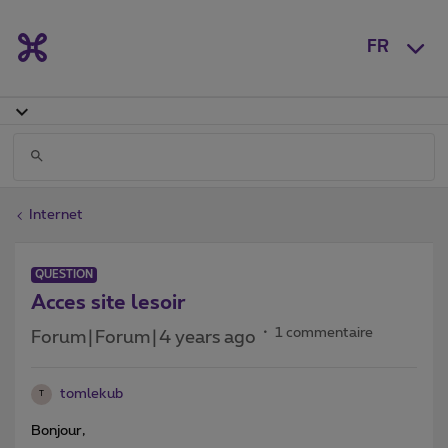
FR
Internet
QUESTION
Acces site lesoir
1 commentaire
Forum|Forum|4 years ago
tomlekub
T
Bonjour,