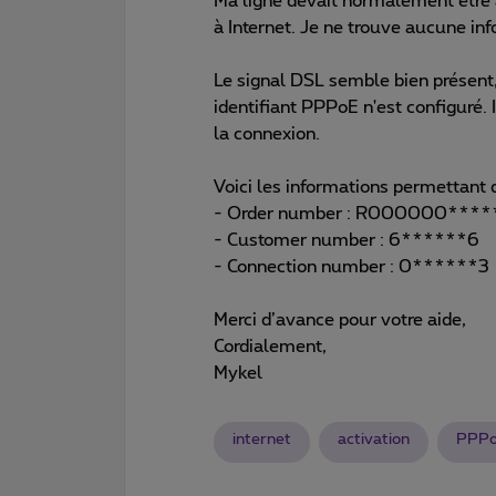
Ma ligne devait normalement être a
à Internet. Je ne trouve aucune inf
Le signal DSL semble bien présen
identifiant PPPoE n'est configuré. I
la connexion.
Voici les informations permettant d
- Order number : R000000****
- Customer number : 6******6
- Connection number : 0******3
Merci d’avance pour votre aide,
Cordialement,
Mykel
internet
activation
PPP