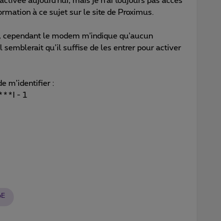
ctivée aujourd'hui, mais je n'ai toujours pas accès
ormation à ce sujet sur le site de Proximus.
t, cependant le modem m'indique qu'aucun
l semblerait qu’il suffise de les entrer pour activer
e m’identifier :
***I - 1
oE