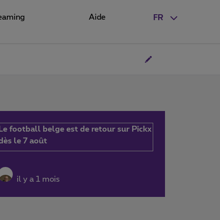
eaming
Aide
FR
Le football belge est de retour sur Pickx
dès le 7 août
il y a 1 mois