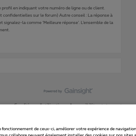
profil en indiquant votre numéro de ligne ou de client.
 confidentielles sur le forum) Autre conseil : La réponse à
 et signalez-la comme ‘Meilleure réponse’. L’ensemble de la
ment.
Conditions d'utilisation
Accessibility statement
 fonctionnement de ceux-ci, améliorer votre expérience de navigation, a
imus collabore peuvent également installer des cookies sur nos sites af