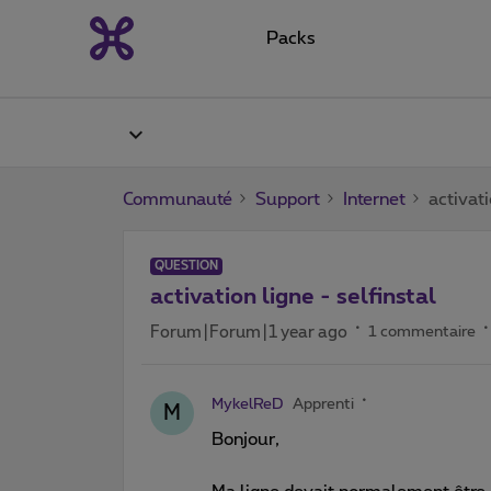
Packs
Communauté
Support
Internet
activati
QUESTION
activation ligne - selfinstal
Forum|Forum|1 year ago
1 commentaire
MykelReD
Apprenti
M
Bonjour,