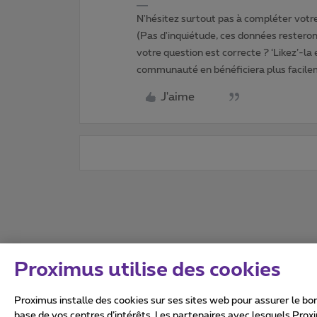
N'hésitez surtout pas à compléter votre 
(Pas d'inquiétude, ces données resteront
votre question est correcte ? ‘Likez’-la
communauté en bénéficiera plus facile
J'aime
Proximus utilise des cookies
Proximus installe des cookies sur ses sites web pour assurer le bon
base de vos centres d’intérêts. Les partenaires avec lesquels Prox