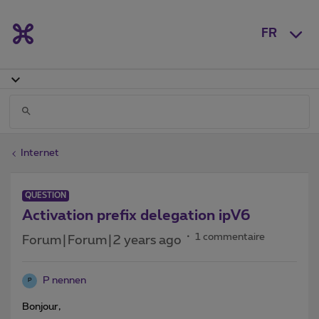
FR
Internet
QUESTION
Activation prefix delegation ipV6
1 commentaire
Forum|Forum|2 years ago
P nennen
P
Bonjour,