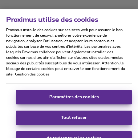
Proximus utilise des cookies
Proximus installe des cookies sur ses sites web pour assurer le bon
Conditions d'utilisation
Accessibility statement
fonctionnement de ceux-ci, améliorer votre expérience de
navigation, analyser l’utilisation, et adapter leurs contenus et
publicités sur base de vos centres d’intérêts. Les partenaires avec
lesquels Proximus collabore peuvent également installer des
cookies sur nos sites afin d’afficher sur d'autres sites ou des médias
sociaux des publicités susceptibles de vous intéresser. Attention, le
Tous droits réservés. ©
2026
Proximus
blocage de certains cookies peut entraver le bon fonctionnement du
site.
Gestion des cookies
Conditions générales, info consommateur
Liste des prix et tarifs
Accessibilité
Vie privée
Politique de gestion des cookies
Cookie manager
Coordonnées de l’entreprise
Paramètres des cookies
Ce site a été créé et est géré conformément au droit belge.
Boulevard du Roi Albert II 27 - B-1030 Bruxelles.
Tout refuser
Carrier & Wholesale Solutions