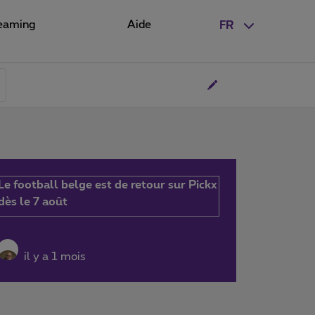
eaming
Aide
FR
Le football belge est de retour sur Pickx
dès le 7 août
il y a 1 mois