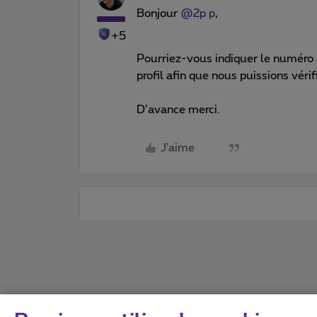
Bonjour
@2p p
,
+5
Pourriez-vous indiquer le numéro d
profil afin que nous puissions vérif
D’avance merci.
J'aime