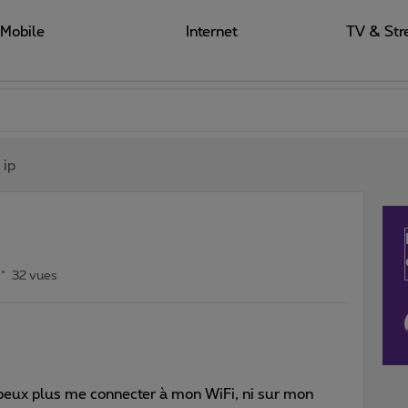
Mobile
Internet
TV & Str
 ip
32 vues
e peux plus me connecter à mon WiFi, ni sur mon