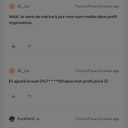
JC_Lz
Forum|Forum|2 years ago
J
Voilà! Je viens de mettre à jour mon num mobile dans profil
myproximus .
JC_Lz
Forum|Forum|2 years ago
J
Et ajouté le num 047****69 dans mon profil privé 😌
AurélienK
Forum|Forum|2 years ago