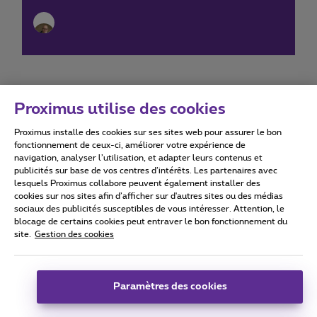
Proximus utilise des cookies
Proximus installe des cookies sur ses sites web pour assurer le bon
Conditions d'utilisation
Accessibility statement
fonctionnement de ceux-ci, améliorer votre expérience de
navigation, analyser l’utilisation, et adapter leurs contenus et
publicités sur base de vos centres d’intérêts. Les partenaires avec
lesquels Proximus collabore peuvent également installer des
cookies sur nos sites afin d’afficher sur d'autres sites ou des médias
sociaux des publicités susceptibles de vous intéresser. Attention, le
Tous droits réservés. ©
2026
Proximus
blocage de certains cookies peut entraver le bon fonctionnement du
site.
Gestion des cookies
Conditions générales, info consommateur
Liste des prix et tarifs
Accessibilité
Vie privée
Politique de gestion des cookies
Cookie manager
Coordonnées de l’entreprise
Paramètres des cookies
Ce site a été créé et est géré conformément au droit belge.
Boulevard du Roi Albert II 27 - B-1030 Bruxelles.