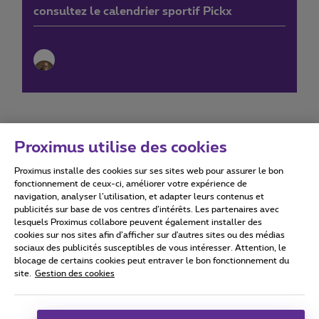
consultez le calendrier sportif Pickx
Proximus utilise des cookies
Proximus installe des cookies sur ses sites web pour assurer le bon
Conditions d'utilisation
Accessibility statement
fonctionnement de ceux-ci, améliorer votre expérience de
navigation, analyser l’utilisation, et adapter leurs contenus et
publicités sur base de vos centres d’intérêts. Les partenaires avec
lesquels Proximus collabore peuvent également installer des
cookies sur nos sites afin d’afficher sur d'autres sites ou des médias
sociaux des publicités susceptibles de vous intéresser. Attention, le
Tous droits réservés. ©
2026
Proximus
blocage de certains cookies peut entraver le bon fonctionnement du
site.
Gestion des cookies
Conditions générales, info consommateur
Liste des prix et tarifs
Accessibilité
Vie privée
Politique de gestion des cookies
Cookie manager