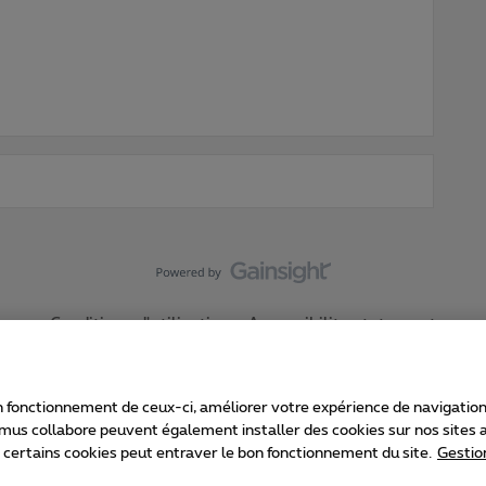
Conditions d'utilisation
Accessibility statement
 fonctionnement de ceux-ci, améliorer votre expérience de navigation, a
imus collabore peuvent également installer des cookies sur nos sites af
e certains cookies peut entraver le bon fonctionnement du site.
Gestio
Proximus
consommateur
Liste des prix et tarifs
Accessibilité