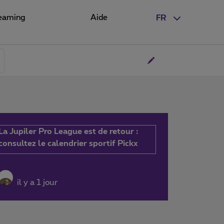
eaming
Aide
FR
La Jupiler Pro League est de retour :
consultez le calendrier sportif Pickx
il y a 1 jour