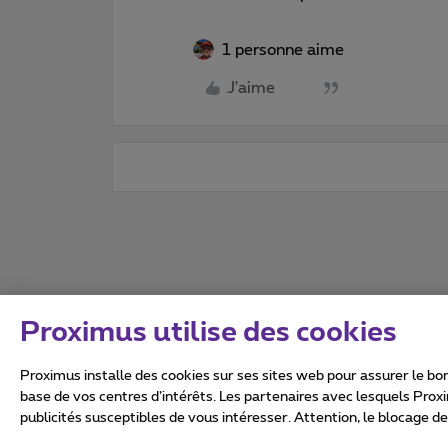
1 personne aime
J'aime
Proximus utilise des cookies
Proximus installe des cookies sur ses sites web pour assurer le bon
base de vos centres d’intérêts. Les partenaires avec lesquels Prox
publicités susceptibles de vous intéresser. Attention, le blocage d
Tous droits réservés. ©
2026
Conditions générales, info 