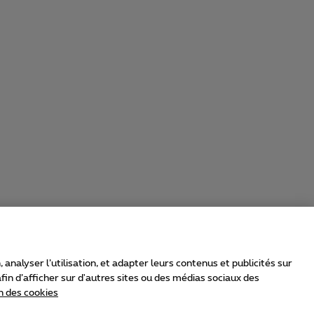
nalyser l’utilisation, et adapter leurs contenus et publicités sur
in d’afficher sur d'autres sites ou des médias sociaux des
n des cookies