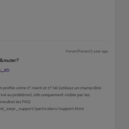
Forum|Forum|1 year ago
m&router?
ns_en
profile votre n° client et n° tél (utilisez un champ libre
privé au problème), info uniquement visible par les
Consultez les FAQ
id_zwpr_support/particuliers/support.html