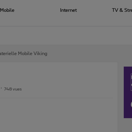
Mobile
Internet
TV & Str
terielle Mobile Viking
748 vues