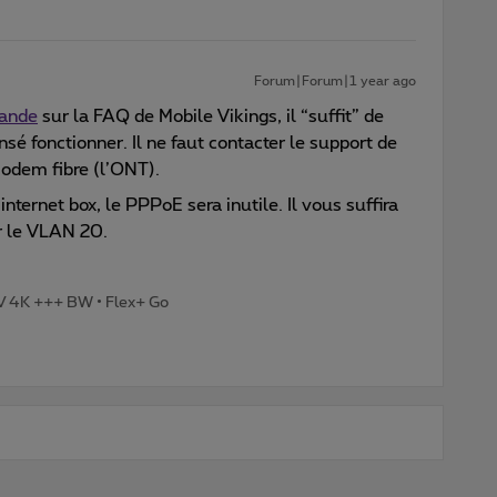
Forum|Forum|1 year ago
mande
sur la FAQ de Mobile Vikings, il “suffit” de
sé fonctionner. Il ne faut contacter le support de
odem fibre (l’ONT).
internet box, le PPPoE sera inutile. Il vous suffira
r le VLAN 20.
TV 4K +++ BW • Flex+ Go