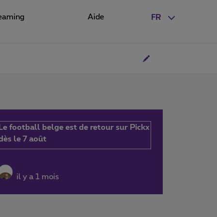
eaming
Aide
FR
Le football belge est de retour sur Pickx
dès le 7 août
il y a 1 mois