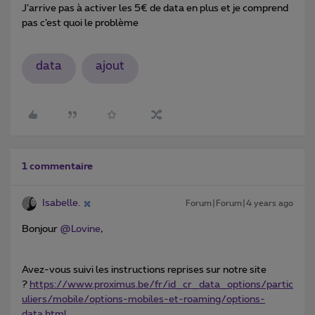
J’arrive pas à activer les 5€ de data en plus et je comprend
pas c’est quoi le problème
data
ajout
1 commentaire
Isabelle.
Forum|Forum|4 years ago
Bonjour
@Lovine
,
Avez-vous suivi les instructions reprises sur notre site
?
https://www.proximus.be/fr/id_cr_data_options/partic
uliers/mobile/options-mobiles-et-roaming/options-
data.html