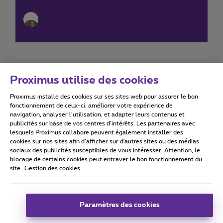
Proximus utilise des cookies
Proximus installe des cookies sur ses sites web pour assurer le bon
Conditions d'utilisation
Accessibility statement
fonctionnement de ceux-ci, améliorer votre expérience de
navigation, analyser l’utilisation, et adapter leurs contenus et
publicités sur base de vos centres d’intérêts. Les partenaires avec
lesquels Proximus collabore peuvent également installer des
cookies sur nos sites afin d’afficher sur d'autres sites ou des médias
sociaux des publicités susceptibles de vous intéresser. Attention, le
Tous droits réservés. ©
2026
Proximus
blocage de certains cookies peut entraver le bon fonctionnement du
site.
Gestion des cookies
Conditions générales, info consommateur
Liste des prix et tarifs
Accessibilité
Vie privée
Politique de gestion des cookies
Cookie manager
Coordonnées de l’entreprise
Paramètres des cookies
Ce site a été créé et est géré conformément au droit belge.
Boulevard du Roi Albert II 27 - B-1030 Bruxelles.