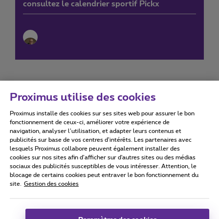
consultez le calendrier sportif Pickx
Proximus utilise des cookies
Proximus installe des cookies sur ses sites web pour assurer le bon
Conditions d'utilisation
Accessibility statement
fonctionnement de ceux-ci, améliorer votre expérience de
navigation, analyser l’utilisation, et adapter leurs contenus et
publicités sur base de vos centres d’intérêts. Les partenaires avec
lesquels Proximus collabore peuvent également installer des
cookies sur nos sites afin d’afficher sur d'autres sites ou des médias
sociaux des publicités susceptibles de vous intéresser. Attention, le
Tous droits réservés. ©
2026
Proximus
blocage de certains cookies peut entraver le bon fonctionnement du
site.
Gestion des cookies
Conditions générales, info consommateur
Liste des prix et tarifs
Accessibilité
Vie privée
Politique de gestion des cookies
Cookie manager
Coordonnées de l’entreprise