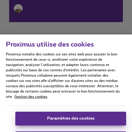
Proximus utilise des cookies
Proximus installe des cookies sur ses sites web pour assurer le bon
Conditions d'utilisation
Accessibility statement
fonctionnement de ceux-ci, améliorer votre expérience de
navigation, analyser l’utilisation, et adapter leurs contenus et
publicités sur base de vos centres d’intérêts. Les partenaires avec
lesquels Proximus collabore peuvent également installer des
cookies sur nos sites afin d’afficher sur d'autres sites ou des médias
sociaux des publicités susceptibles de vous intéresser. Attention, le
Tous droits réservés. ©
2026
Proximus
blocage de certains cookies peut entraver le bon fonctionnement du
site.
Gestion des cookies
Conditions générales, info consommateur
Liste des prix et tarifs
Accessibilité
Vie privée
Politique de gestion des cookies
Cookie manager
Coordonnées de l’entreprise
Paramètres des cookies
Ce site a été créé et est géré conformément au droit belge.
Boulevard du Roi Albert II 27 - B-1030 Bruxelles.