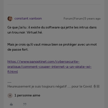
constant.vanloon
Forum|Forum|5 years ago
Ce que j’ai lu : il existe du software qui jette les intrus dans
un trou noir. Virtuel hé.
Mais je crois qu’il vaut mieux bien se protéger avec un mot
de passe fort.
https://www.panoptinet.com/cybersecurite-
pratique/comment-couper-internet-a-un-pirate-wi-
fi.html
Heureusement je suis toujours négatif ..... pour le Covid. 👮🏼
1 personne aime
A