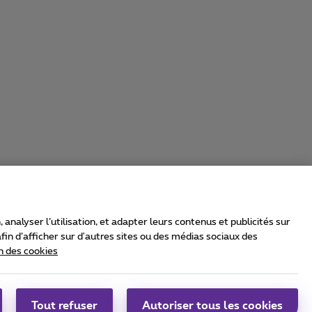
nalyser l’utilisation, et adapter leurs contenus et publicités sur
in d’afficher sur d'autres sites ou des médias sociaux des
n des cookies
rrier & Wholesale Solutions
oximus Group
|
Telindus
Tout refuser
Autoriser tous les cookies