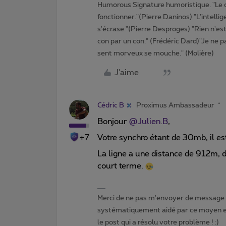
Humorous Signature humoristique. "Le 
fonctionner."(Pierre Daninos) "L'intelli
s'écrase."(Pierre Desproges) "Rien n'es
con par un con." (Frédéric Dard)"Je ne pa
sent morveux se mouche." (Molière)
J'aime
Cédric B
Proximus Ambassadeur
Bonjour
@Julien.B
,
+7
Votre synchro étant de 30mb, il e
La ligne a une distance de 912m, d
court terme.
Merci de ne pas m'envoyer de message p
systématiquement aidé par ce moyen et 
le post qui a résolu votre problème ! :)