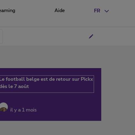
eaming
Aide
FR
Le football belge est de retour sur Pickx
dès le 7 août
il y a 1 mois