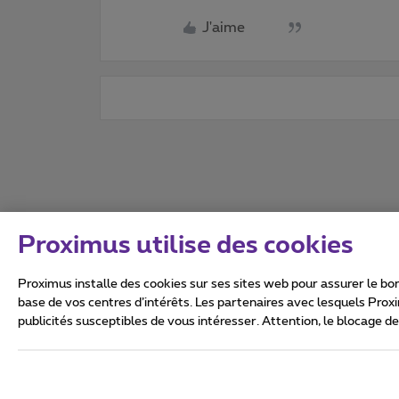
J'aime
Proximus utilise des cookies
Proximus installe des cookies sur ses sites web pour assurer le bon
base de vos centres d’intérêts. Les partenaires avec lesquels Prox
publicités susceptibles de vous intéresser. Attention, le blocage d
Tous droits réservés. ©
2026
Conditions générales, info 
Vie privée
Politique de ge
Ce site a été créé et est gér
Boulevard du Roi Albert II 27