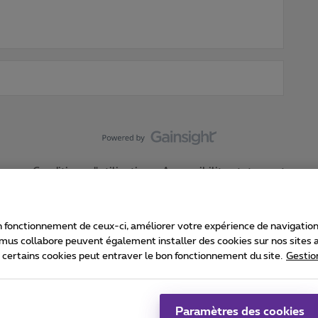
Conditions d'utilisation
Accessibility statement
 fonctionnement de ceux-ci, améliorer votre expérience de navigation, a
imus collabore peuvent également installer des cookies sur nos sites af
e certains cookies peut entraver le bon fonctionnement du site.
Gestio
Proximus
consommateur
Liste des prix et tarifs
Accessibilité
stion des cookies
Cookie manager
Coordonnées de l’entreprise
Ca
é conformément au droit belge.
Pr
Paramètres des cookies
 - B-1030 Bruxelles.