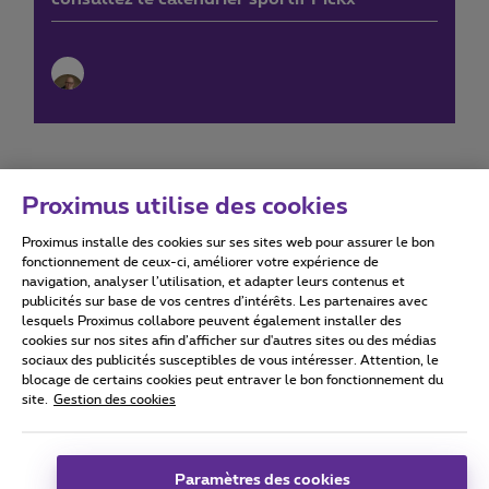
Proximus utilise des cookies
Proximus installe des cookies sur ses sites web pour assurer le bon
Conditions d'utilisation
Accessibility statement
fonctionnement de ceux-ci, améliorer votre expérience de
navigation, analyser l’utilisation, et adapter leurs contenus et
publicités sur base de vos centres d’intérêts. Les partenaires avec
lesquels Proximus collabore peuvent également installer des
cookies sur nos sites afin d’afficher sur d'autres sites ou des médias
sociaux des publicités susceptibles de vous intéresser. Attention, le
Tous droits réservés. ©
2026
Proximus
blocage de certains cookies peut entraver le bon fonctionnement du
site.
Gestion des cookies
Conditions générales, info consommateur
Liste des prix et tarifs
Accessibilité
Vie privée
Politique de gestion des cookies
Cookie manager
Coordonnées de l’entreprise
Paramètres des cookies