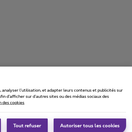
nalyser l’utilisation, et adapter leurs contenus et publicités sur
in d’afficher sur d'autres sites ou des médias sociaux des
n des cookies
rrier & Wholesale Solutions
oximus Group
|
Telindus
Tout refuser
Autoriser tous les cookies
bs
|
Sitemap