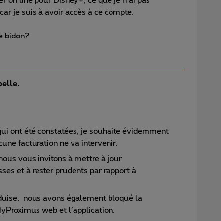
r on line pour Disney+, ce que je n’ai pas
ar je suis à avoir accès à ce compte.
e bidon?
belle.
 qui ont été constatées, je souhaite évidemment
cune facturation ne va intervenir.
nous vous invitons à mettre à jour
ses et à rester prudents par rapport à
roduise, nous avons également bloqué la
yProximus web et l’application.