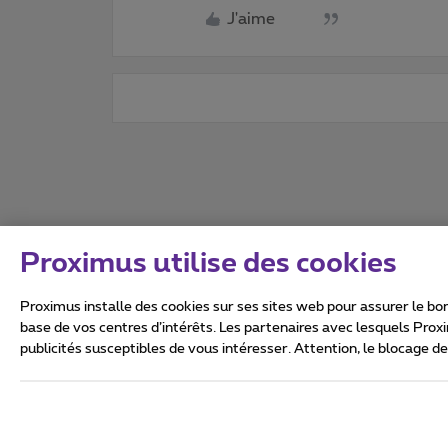
J'aime
Proximus utilise des cookies
Proximus installe des cookies sur ses sites web pour assurer le bon
base de vos centres d’intérêts. Les partenaires avec lesquels Prox
publicités susceptibles de vous intéresser. Attention, le blocage d
Tous droits réservés. ©
2026
Conditions générales, info 
Vie privée
Politique de ge
Ce site a été créé et est gér
Boulevard du Roi Albert II 27