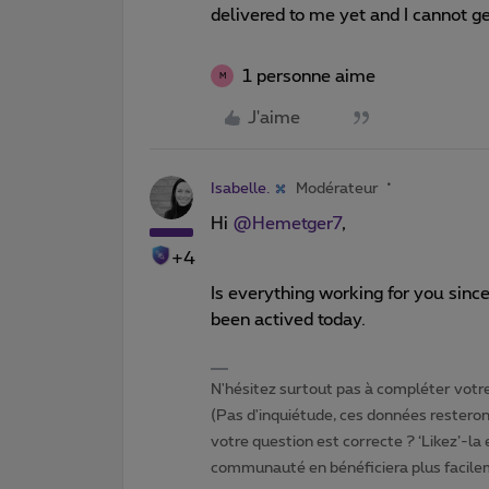
delivered to me yet and I cannot g
1 personne aime
M
J'aime
Isabelle.
Modérateur
Hi
@Hemetger7
,
+4
Is everything working for you sinc
been actived today.
N'hésitez surtout pas à compléter votre 
(Pas d'inquiétude, ces données resteront
votre question est correcte ? ‘Likez’-la
communauté en bénéficiera plus facile