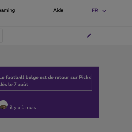
eaming
Aide
FR
Le football belge est de retour sur Pickx
dès le 7 août
il y a 1 mois