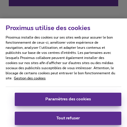
Proximus utilise des cookies
Proximus installe des cookies sur ses sites web pour assurer le bon
Conditions d'utilisation
Accessibility statement
fonctionnement de ceux-ci, améliorer votre expérience de
navigation, analyser l’utilisation, et adapter leurs contenus et
publicités sur base de vos centres d’intérêts. Les partenaires avec
lesquels Proximus collabore peuvent également installer des
cookies sur nos sites afin d’afficher sur d'autres sites ou des médias
sociaux des publicités susceptibles de vous intéresser. Attention, le
Tous droits réservés. ©
2026
Proximus
blocage de certains cookies peut entraver le bon fonctionnement du
site.
Gestion des cookies
Conditions générales, info consommateur
Liste des prix et tarifs
Accessibilité
Vie privée
Politique de gestion des cookies
Cookie manager
Coordonnées de l’entreprise
Paramètres des cookies
Ce site a été créé et est géré conformément au droit belge.
Boulevard du Roi Albert II 27 - B-1030 Bruxelles.
Tout refuser