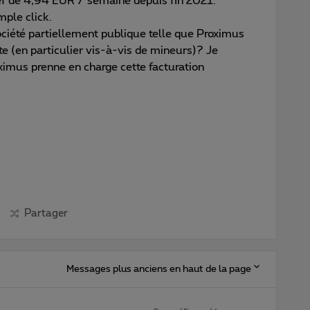
lef de 4,94 EUR / semaine depuis fin 2021:
ple click.
ciété partiellement publique telle que Proximus
te (en particulier vis-à-vis de mineurs)? Je
imus prenne en charge cette facturation
Partager
Messages plus anciens en haut de la page