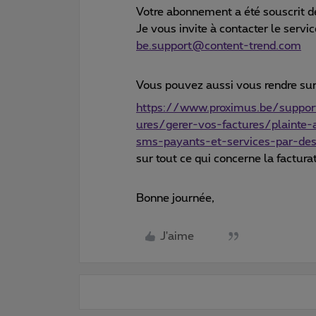
Votre abonnement a été souscrit d
Je vous invite à contacter le serv
be.support@content-trend.com
Vous pouvez aussi vous rendre sur
https://www.proximus.be/support/
ures/gerer-vos-factures/plainte
sms-payants-et-services-par-des
sur tout ce qui concerne la factura
Bonne journée,
J'aime