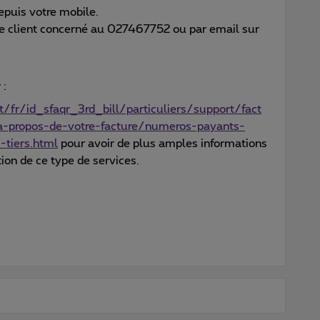
epuis votre mobile.
ice client concerné au 027467752 ou par email sur
 :
fr/id_sfaqr_3rd_bill/particuliers/support/fact
-a-propos-de-votre-facture/numeros-payants-
-tiers.html
pour avoir de plus amples informations
tion de ce type de services.