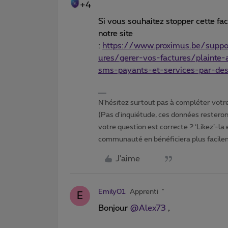
+4
Si vous souhaitez stopper cette fact
notre site
:
https://www.proximus.be/support
ures/gerer-vos-factures/plainte
sms-payants-et-services-par-des
N'hésitez surtout pas à compléter votre 
(Pas d'inquiétude, ces données resteront
votre question est correcte ? ‘Likez’-la
communauté en bénéficiera plus facile
J'aime
Emily01
Apprenti
E
Bonjour
@Alex73
,