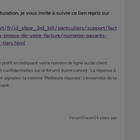
uration, je vous invite à suivre ce lien repris sur
/fr/id_sfaqr_3rd_bill/particuliers/support/fact
-a-propos-de-votre-facture/numeros-payants-
-tiers.html
profil en indiquant votre numéro de ligne ou de client.
 confidentielles sur le forum) Autre conseil : La réponse à
 et signalez-la comme ‘Meilleure réponse’. L’ensemble de la
ment.
Forum|Forum|4 years ago