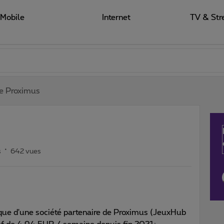
Mobile
Internet
TV & Str
e Proximus
s
642 vues
aque d'une société partenaire de Proximus (JeuxHub