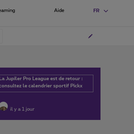
eaming
Aide
FR
La Jupiler Pro League est de retour :
consultez le calendrier sportif Pickx
il y a 1 jour