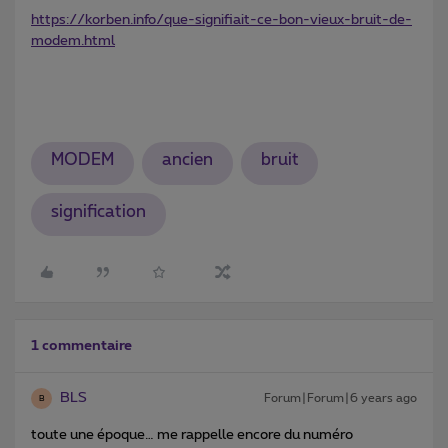
https://korben.info/que-signifiait-ce-bon-vieux-bruit-de-
modem.html
MODEM
ancien
bruit
signification
1 commentaire
BLS
Forum|Forum|6 years ago
B
toute une époque… me rappelle encore du numéro