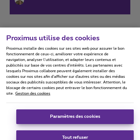
Proximus utilise des cookies
Proximus installe des cookies sur ses sites web pour assurer le bon
Conditions d'utilisation
Accessibility statement
fonctionnement de ceux-ci, améliorer votre expérience de
navigation, analyser l’utilisation, et adapter leurs contenus et
publicités sur base de vos centres d’intérêts. Les partenaires avec
lesquels Proximus collabore peuvent également installer des
cookies sur nos sites afin d’afficher sur d'autres sites ou des médias
sociaux des publicités susceptibles de vous intéresser. Attention, le
Tous droits réservés. ©
2026
Proximus
blocage de certains cookies peut entraver le bon fonctionnement du
site.
Gestion des cookies
Conditions générales, info consommateur
Liste des prix et tarifs
Accessibilité
Vie privée
Politique de gestion des cookies
Cookie manager
Coordonnées de l’entreprise
Paramètres des cookies
Ce site a été créé et est géré conformément au droit belge.
Boulevard du Roi Albert II 27 - B-1030 Bruxelles.
Tout refuser