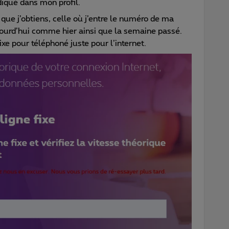
diqué dans mon profil.
 que j’obtiens, celle où j’entre le numéro de ma
ujourd’hui comme hier ainsi que la semaine passé.
fixe pour téléphoné juste pour l’internet.