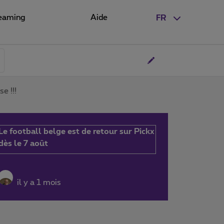
eaming
Aide
FR
e !!!
Le football belge est de retour sur Pickx
dès le 7 août
il y a 1 mois