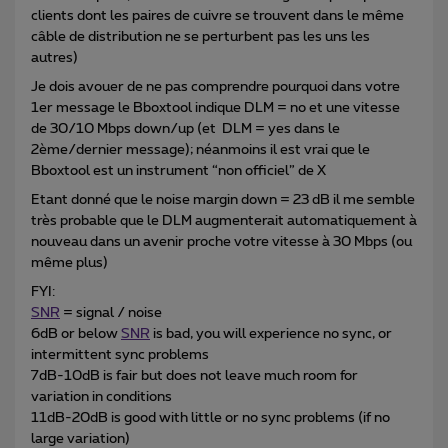
clients dont les paires de cuivre se trouvent dans le même
câble de distribution ne se perturbent pas les uns les
autres)
Je dois avouer de ne pas comprendre pourquoi dans votre
1er message le Bboxtool indique DLM = no et une vitesse
de 30/10 Mbps down/up (et DLM = yes dans le
2ème/dernier message); néanmoins il est vrai que le
Bboxtool est un instrument “non officiel” de X
Etant donné que le noise margin down = 23 dB il me semble
très probable que le DLM augmenterait automatiquement à
nouveau dans un avenir proche votre vitesse à 30 Mbps (ou
même plus)
FYI:
SNR
= signal / noise
6dB or below
SNR
is bad, you will experience no sync, or
intermittent sync problems
7dB-10dB is fair but does not leave much room for
variation in conditions
11dB-20dB is good with little or no sync problems (if no
large variation)