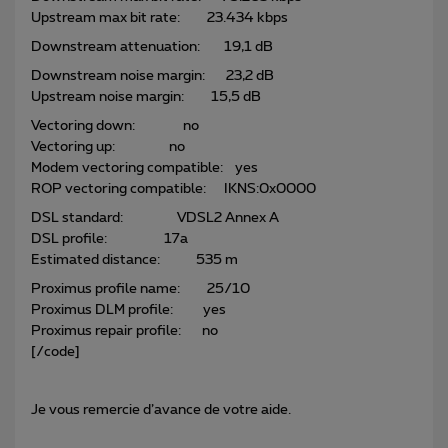
Upstream max bit rate: 23.434 kbps
Downstream attenuation: 19,1 dB
Downstream noise margin: 23,2 dB
Upstream noise margin: 15,5 dB
Vectoring down: no
Vectoring up: no
Modem vectoring compatible: yes
ROP vectoring compatible: IKNS:0x0000
DSL standard: VDSL2 Annex A
DSL profile: 17a
Estimated distance: 535 m
Proximus profile name: 25/10
Proximus DLM profile: yes
Proximus repair profile: no
[/code]
Je vous remercie d’avance de votre aide.