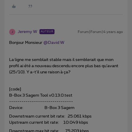
Jeremy W
Forum|Forum|4 years ago
AUTEUR
J
Bonjour Monsieur
@David W
La ligne me semblait stable mais il semblerait que mon
profil ai été a nouveau descendu encore plus bas qu’avant
(25/10). Y a-t’il une raison à ça?
[code]
B-Box 3 Sagem Tool v0.13.0.test
-------------------------------
Device: B-Box 3 Sagem
Downstream current bit rate: 25.061 kbps
Upstream current bit rate: 10.049 kbps
Downstream max bit rate: 75.203 kbps