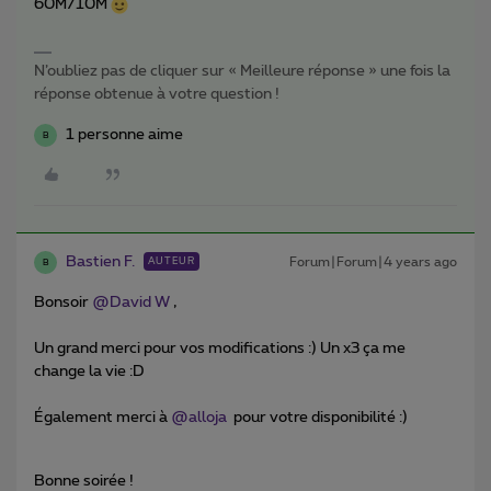
60M/10M
N’oubliez pas de cliquer sur « Meilleure réponse » une fois la
réponse obtenue à votre question !
1 personne aime
B
Bastien F.
Forum|Forum|4 years ago
AUTEUR
B
Bonsoir
@David W
,
Un grand merci pour vos modifications :) Un x3 ça me
change la vie :D
Également merci à
@alloja
pour votre disponibilité :)
Bonne soirée !