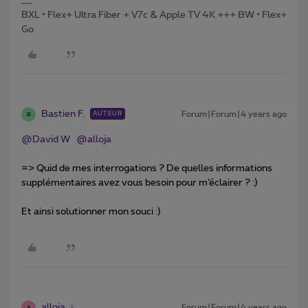
BXL • Flex+ Ultra Fiber + V7c & Apple TV 4K +++ BW • Flex+
Go
Bastien F.
Forum|Forum|4 years ago
AUTEUR
B
@David W
@alloja
=> Quid de mes interrogations ? De quelles informations
supplémentaires avez vous besoin pour m’éclairer ? :)
Et ainsi solutionner mon souci :)
alloja
Forum|Forum|4 years ago
A