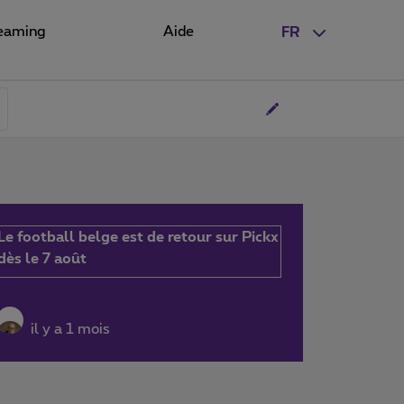
eaming
Aide
FR
Le football belge est de retour sur Pickx
dès le 7 août
il y a 1 mois