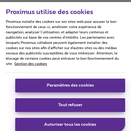
Proximus utilise des cookies
Proximus installe des cookies sur ses sites web pour assurer le bon
Conditions d'utilisation
Accessibility statement
fonctionnement de ceux-ci, améliorer votre expérience de
navigation, analyser l’utilisation, et adapter leurs contenus et
publicités sur base de vos centres d’intérêts. Les partenaires avec
lesquels Proximus collabore peuvent également installer des
cookies sur nos sites afin d’afficher sur d'autres sites ou des médias
sociaux des publicités susceptibles de vous intéresser. Attention, le
Tous droits réservés. ©
2026
Proximus
blocage de certains cookies peut entraver le bon fonctionnement du
site.
Gestion des cookies
Conditions générales, info consommateur
Liste des prix et tarifs
Accessibilité
Vie privée
Politique de gestion des cookies
Cookie manager
Coordonnées de l’entreprise
Paramètres des cookies
Ce site a été créé et est géré conformément au droit belge.
Boulevard du Roi Albert II 27 - B-1030 Bruxelles.
Tout refuser
Carrier & Wholesale Solutions
Autoriser tous les cookies
Proximus Group
|
Telindus