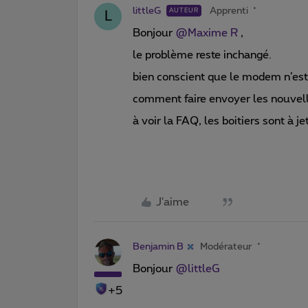
littleG
Apprenti
AUTEUR
L
Bonjour ​
@Maxime R
,
le problème reste inchangé.
bien conscient que le modem n’es
comment faire envoyer les nouvell
à voir la FAQ, les boitiers sont à 
J'aime
Benjamin B
Modérateur
Bonjour ​
@littleG
+5