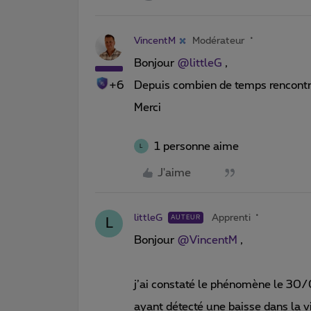
VincentM
Modérateur
Bonjour ​
@littleG
,
+6
Depuis combien de temps rencont
Merci
1 personne aime
L
J'aime
littleG
Apprenti
AUTEUR
L
Bonjour ​
@VincentM
,
j’ai constaté le phénomène le 30/
ayant détecté une baisse dans la v