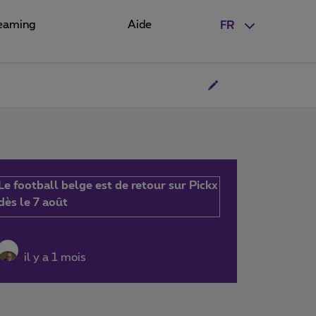
eaming
Aide
FR
Le football belge est de retour sur Pickx
dès le 7 août
il y a 1 mois